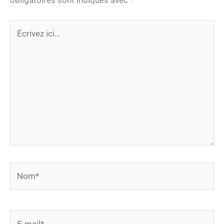
obligatoires sont indiqués avec
*
Écrivez
ici…
Nom*
E-